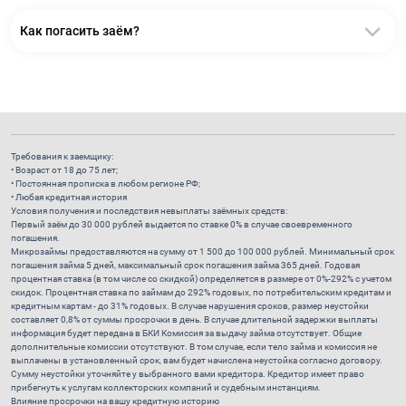
Как погасить заём?
Требования к заемщику:
• Возраст от 18 до 75 лет;
• Постоянная прописка в любом регионе РФ;
• Любая кредитная история
Условия получения и последствия невыплаты заёмных средств:
Первый заём до 30 000 рублей выдается по ставке 0% в случае своевременного
погашения.
Микрозаймы предоставляются на сумму от 1 500 до 100 000 рублей. Минимальный срок
погашения займа 5 дней, максимальный срок погашения займа 365 дней. Годовая
процентная ставка (в том числе со скидкой) определяется в размере от 0%-292% с учетом
скидок. Процентная ставка по займам до 292% годовых, по потребительским кредитам и
кредитным картам - до 31% годовых. В случае нарушения сроков, размер неустойки
составляет 0,8% от суммы просрочки в день. В случае длительной задержки выплаты
информация будет передана в БКИ Комиссия за выдачу займа отсутствует. Общие
дополнительные комиссии отсутствуют. В том случае, если тело займа и комиссия не
выплачены в установленный срок, вам будет начислена неустойка согласно договору.
Сумму неустойки уточняйте у выбранного вами кредитора. Кредитор имеет право
прибегнуть к услугам коллекторских компаний и судебным инстанциям.
Влияние просрочки на вашу кредитную историю